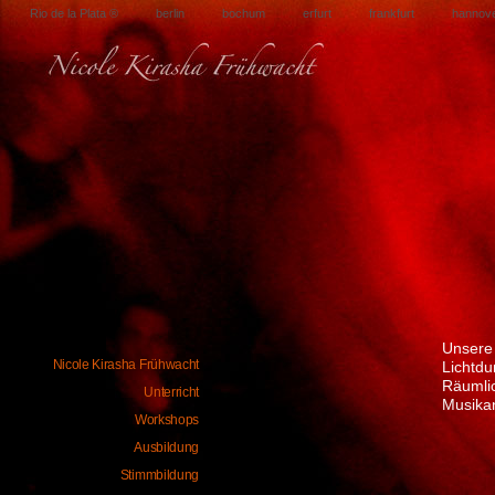
Rio de la Plata ®
berlin
bochum
erfurt
frankfurt
hannov
Unsere
Nicole Kirasha Frühwacht
Lichtdu
Räumlic
Unterricht
Musikan
Workshops
Ausbildung
Stimmbildung